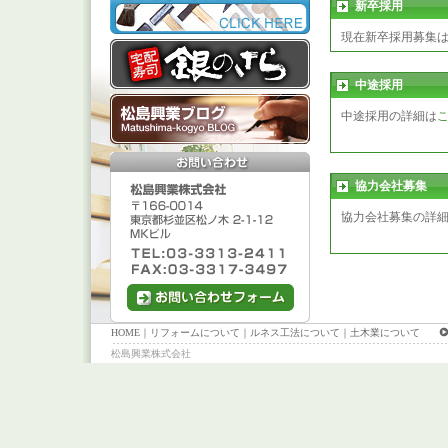
新卒採用
現在新卒採用募集
中途採用
中途採用の詳細は
協力会社募集
協力会社募集の詳
HOME
｜
リフォームについて
｜
ルネス工法について
｜
土木業について
松島興業株式会社