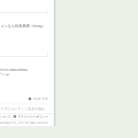
リノベーションなら松島興業</strong>
://www.matsushima-
></a>
PAGE TOP
ーケアについて
｜
ご注文の流れ
について
プライバシーポリシー
kogyo Co., Ltd. All rights reserved.