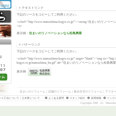
テキストリンク
下記のソースをコピーしてご利用ください。
<a href="http://www.matsushima-kogyo.co.jp/"><strong>住まいの
</a>
表示例：
住まいのリノベーションなら松島興業
バナーリンク
下記のソースをコピーしてご利用ください。
<a href="http://www.matsushima-kogyo.co.jp/" target="blank"><img src="http
kogyo.co.jp/matsushima_bn.gif" alt="住まいのリノベーションなら松島興業"
表示例 :
住まいのリフォーム
｜
店舗のリフォーム
｜
集合住宅のリフォーム
｜
アフタ
ネス工法について
｜
土木業について
よくある質問
スタッフ紹介
採用情報
リンク
Copyrights 2008 (c) Matsushima-